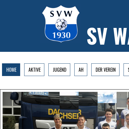
SV 
HOME
AKTIVE
JUGEND
AH
DER VEREIN