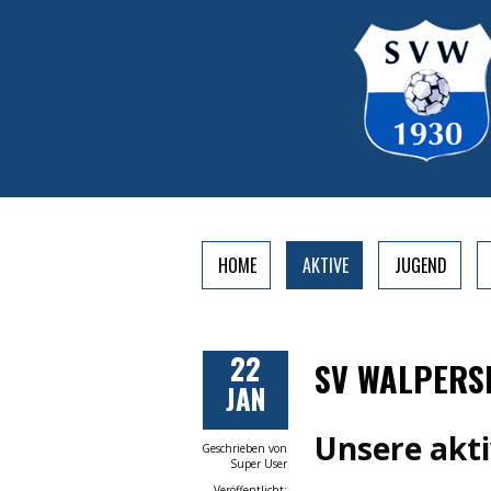
HOME
AKTIVE
JUGEND
22
SV WALPERS
JAN
Unsere akt
Geschrieben von
Super User
Veröffentlicht: