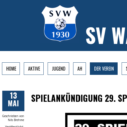
SV 
HOME
AKTIVE
JUGEND
AH
DER VEREIN
13
SPIELANKÜNDIGUNG 29. SP
MAI
Geschrieben von
Nils Brehme
Veröffentlicht: