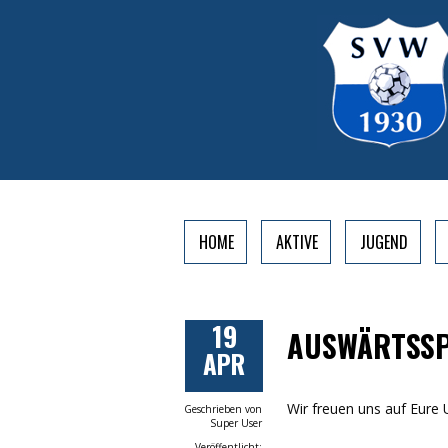
HOME
AKTIVE
JUGEND
19
AUSWÄRTSSPI
APR
Wir freuen uns auf Eure 
Geschrieben von
Super User
Veröffentlicht: