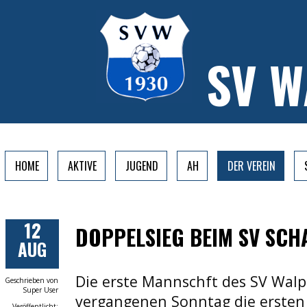
SV 
HOME
AKTIVE
JUGEND
AH
DER VEREIN
12
DOPPELSIEG BEIM SV SC
AUG
Die erste Mannschft des SV Wal
Geschrieben von
Super User
vergangenen Sonntag die ersten 
Veröffentlicht: