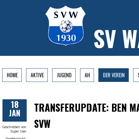
SV 
HOME
AKTIVE
JUGEND
AH
DER VEREIN
18
TRANSFERUPDATE: BEN M
JAN
SVW
Geschrieben von
Super User
Veröffentlicht: