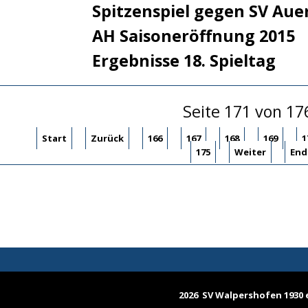
Spitzenspiel gegen SV Aue
AH Saisoneröffnung 2015
Ergebnisse 18. Spieltag
Seite 171 von 17
Start
Zurück
166
167
168
169
1
175
Weiter
End
2026 SV Walpershofen 1930