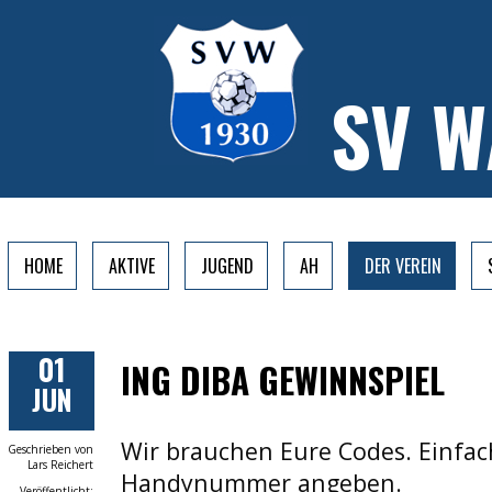
SV 
HOME
AKTIVE
JUGEND
AH
DER VEREIN
01
ING DIBA GEWINNSPIEL
JUN
Wir brauchen Eure Codes. Einfac
Geschrieben von
Lars Reichert
Handynummer angeben.
Veröffentlicht: