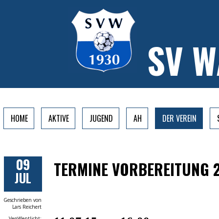
SV 
HOME
AKTIVE
JUGEND
AH
DER VEREIN
09
TERMINE VORBEREITUNG 
JUL
Geschrieben von
Lars Reichert
Veröffentlicht: