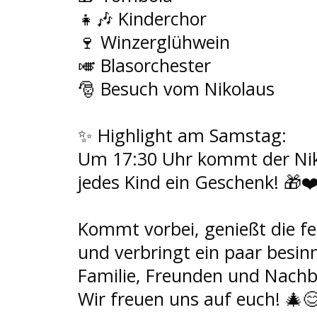
👧
🎶
 Kinderchor
🍷
 Winzerglühwein
🎺
 Blasorchester
🎅
 Besuch vom Nikolaus
✨
 Highlight am Samstag:
Um 17:30 Uhr kommt der Niko
jedes Kind ein Geschenk! 
🎁
❤
Kommt vorbei, genießt die fe
und verbringt ein paar besinn
Familie, Freunden und Nachb
Wir freuen uns auf euch! 
🎄
