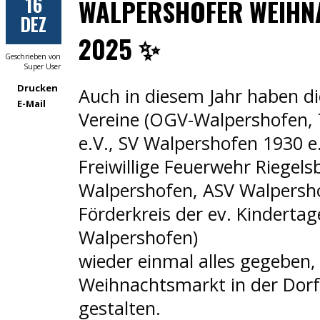
16
WALPERSHOFER WEIH
DEZ
2025 ✨
Geschrieben von
Super User
Drucken
Auch in diesem Jahr haben d
E-Mail
Vereine (OGV-Walpershofen,
e.V., SV Walpershofen 1930 e
Freiwillige Feuerwehr Riegel
Walpershofen, ASV Walpersh
Förderkreis der ev. Kinderta
Walpershofen)
wieder einmal alles gegeben
Weihnachtsmarkt in der Dorfm
gestalten.