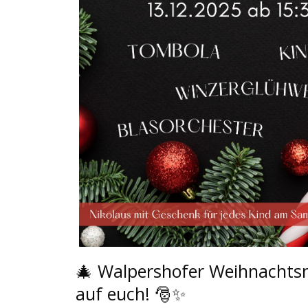
🎄
 Walpershofer Weihnachtsm
auf euch! 
🎅
✨