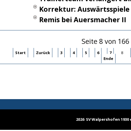
Korrektur: Auswärtsspiele 
Remis bei Auersmacher II
Seite 8 von 166
Start
Zurück
3
4
5
6
7
8
Ende
2026 SV Walpershofen 1930