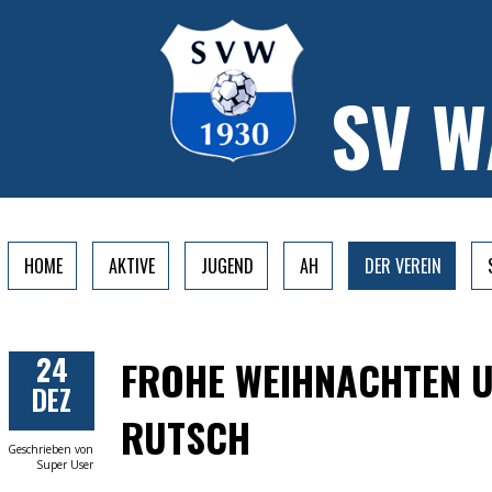
SV 
HOME
AKTIVE
JUGEND
AH
DER VEREIN
24
FROHE WEIHNACHTEN U
DEZ
RUTSCH
Geschrieben von
Super User