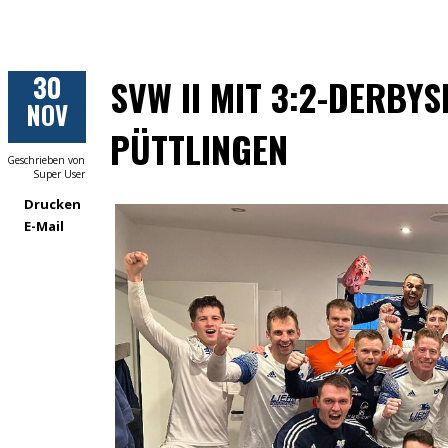
30
SVW II MIT 3:2-DERBYS
NOV
PÜTTLINGEN
Geschrieben von
Super User
Drucken
E-Mail